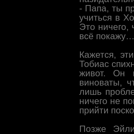
- Папа, ты п
учиться в Х
Это ничего, 
всё покажу
Кажется, эт
Тобиас спих
живот. Он 
виноваты, 
лишь пробле
ничего не п
прийти поск
Позже Эйли