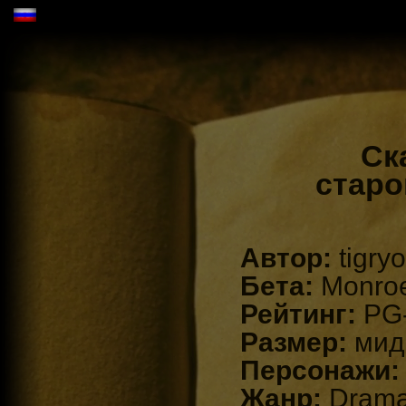
Ск
старо
Автор:
tigry
Бета:
Monroe
Рейтинг:
PG
Размер:
мид
Персонажи
Жанр:
Dram