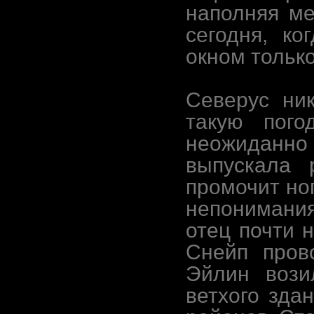
наполняя м
сегодня, ко
окном тольк
Северус ни
такую пого
неожиданно 
выпускала 
промочит но
непонимания
отец почти 
Снейп пров
Эйлин вози
ветхого зда