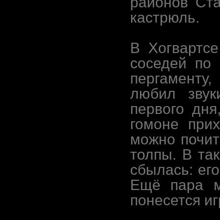
районов Ста
кастрюль.
В Хогвартс
соседей по 
пергаменту
любил звук
первого дня
гомоне прих
можно почит
толпы. В та
сбылась: его
Ещё пара м
понесется иг