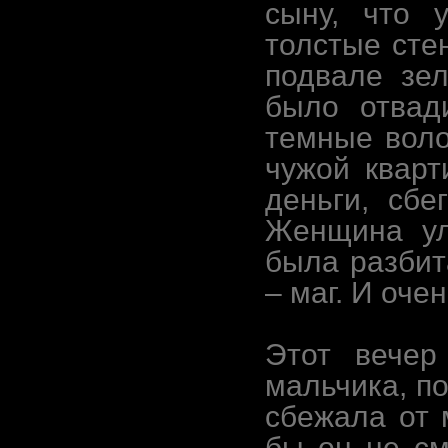
сыну, что 
толстые сте
подвале зел
было отвад
темные воло
чужой кварт
деньги, сбе
Женщина ул
была разбит
– маг. И оче
Этот вечер
мальчика, по
сбежала от 
бы он не см