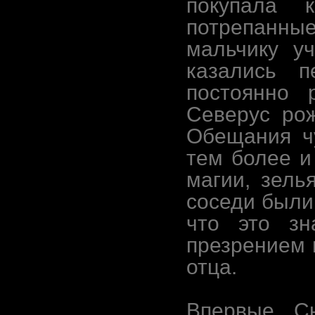
покупала 
потрепанные
мальчику у
казались 
постоянно 
Северус ро
Обещания чу
тем более и
магии, зель
соседи были
что это зн
презрением 
отца.
Впервые С