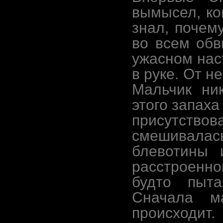
вымысел, ко
знал, почем
во всем обв
ужасном нас
в руке. От 
Мальчик ни
этого запаха
присутст
смешивалас
блевотины 
расстроенн
будто пыта
Сначала м
происход