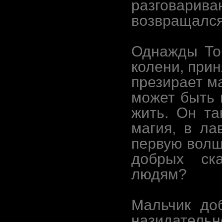
разговари
возвращался
Однажды Тоб
колени, прин
презирает ма
может быть 
жить. Он та
магия, в л
первую волш
добрых ска
людям?
Мальчик до
назидательн