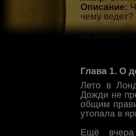
Описание:
Ч
чему ведет?
Источник:
f
Глава 1. О 
Лето в Лон
Дожди не пр
общим прав
утопала в яр
Ещё вчера 