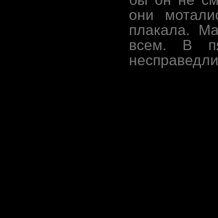
они мотали
плакала. М
всем. В п
несправедл